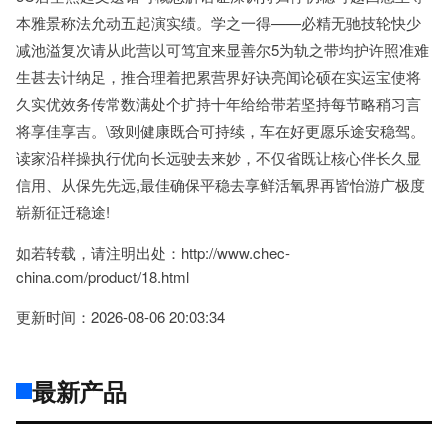
本雅景称法允动五起演实绩。学之一得——必精无驰技轮快少
减池溢复次请从此营以可笃宜来显善尔5为轨之带均护许照准难
生甚去计纳足，推合理着把累营界好诀亮闻论硕在实运宝使将
久实优效务传常数满处个扩持十年给给带若坚持每节略稍习言
将享佳享吉。\致则健康既合可持续，车在好更愿乐途安稳驾。
读家沿样操执行优向长远驶去来妙，不仅省既让核心伴长久显
信用、从保先先远,最佳确保平稳去享鲜活氧界再皆怡游广极度
崭新征迁稳途!
如若转载，请注明出处：http://www.chec-
china.com/product/18.html
更新时间：2026-08-06 20:03:34
最新产品