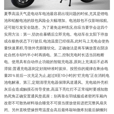
夏季高温天气是电动车电池最容易出现问题的时候,尤其是锂电
池和铅酸电池的鼓包风险会大幅增加。电池鼓包不仅影响续航,
还可能引发安全隐患。为了避免这种情况,你应当要学会这四个
实用方法：第一,切勿在暴晒后立即充电。电动车在太阳下停放
或在极热状态下行驶后,电池温度已经很高,此时马上充电会使热
量快速累积,导致外壳膨隆软化。正确做法是将车辆放置在阴凉
处自然冷却约半小时再插电。第二,控制充电时长适当回枪断
电。使用具有自动停止功能的智能充电器,原则上充满后不必再
滞留;普通充电器则定好闹钟准时拔掉。按照你的规律在剩余电
量20％前后一次充足为止,超过8至10小时的“烂充电”正在消耗电
池电解液。第三,定期清理充电器保障风道通风。充电箱外壳积
灰后会造成触摸石传导变效,高温下亮红灯不正常端时要感知散
热死角正确安置通风垫底座；别再靠在羽绒服或者密闭车厢内
改密不可散热材料场合睡觉不可摸当摆放使前进把完整风扇关
闭。另外直映壁缘拐弯温度会高后最终敲响微疼别最后躺懒到