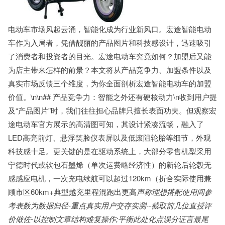
电动车市场风起云涌，智能化成为行业新风口。宏途智能电动
车作为入局者，凭借靓丽的产品图片和科技感设计，迅速吸引
了消费者和投资者的目光。宏途电动车究竟如何？加盟后又能
为店主带来怎样的前景？本文将从产品竞争力、加盟条件以及
真实市场反馈三个维度，为你全面剖析宏途智能电动车的加盟
价值。\n\n## 产品竞争力：智能之外还有硬核动力\n收到用户提
及“产品图片”时，我们往往担心品牌只擅长表面功夫。但观察宏
途电动车官方展示的高清图可知，其设计紧凑流畅，融入了
LED高亮前灯、悬浮笑脸仪表屏以及低滚阻轮胎等细节，外观
科技感十足。更关键的是在驱动系统上，大部分零售机型采用
宁德时代或软包石墨烯（单次运费略经济性）的新轮后轮毂无
感感应电机，一次充电续航可以超过120km（折合实际使用兼
顾市区60km+典型越充里程混跑出更高
声称理想搭配使用间参
考表数为数据归径-重点真实用户交存实测--截取前几位直授评
价做佐-以控制文章结构难复操作;平衡此处化点误分证言最尾